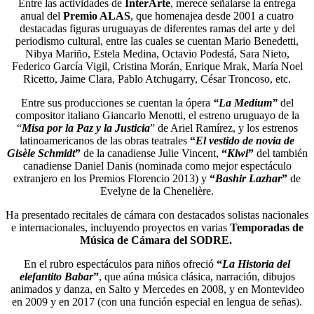
Entre las actividades de
InterArte
, merece señalarse la entrega
anual del
Premio ALAS
, que homenajea desde 2001 a cuatro
destacadas figuras uruguayas de diferentes ramas del arte y del
periodismo cultural, entre las cuales se cuentan Mario Benedetti,
Nibya Mariño, Estela Medina, Octavio Podestá, Sara Nieto,
Federico García Vigil, Cristina Morán, Enrique Mrak, María Noel
Ricetto, Jaime Clara, Pablo Atchugarry, César Troncoso, etc.
Entre sus producciones se cuentan la ópera
“La Medium”
del
compositor italiano Giancarlo Menotti, el estreno uruguayo de la
“
Misa por la Paz y la Justicia
” de Ariel Ramírez, y los estrenos
latinoamericanos de las obras teatrales
“
El vestido de novia de
Gisèle Schmidt
”
de la canadiense Julie Vincent,
“
Kiwi
”
del también
canadiense Daniel Danis (nominada como mejor espectáculo
extranjero en los Premios Florencio 2013) y
“
Bashir Lazhar
”
de
Evelyne de la Chenelière.
Ha presentado recitales de cámara con destacados solistas nacionales
e internacionales, incluyendo proyectos en varias
Temporadas de
Música de Cámara del SODRE.
En el rubro espectáculos para niños ofreció
“
La Historia del
elefantito Babar
”
, que aúna música clásica, narración, dibujos
animados y danza, en Salto y Mercedes en 2008, y en Montevideo
en 2009 y en 2017 (con una función especial en lengua de señas).