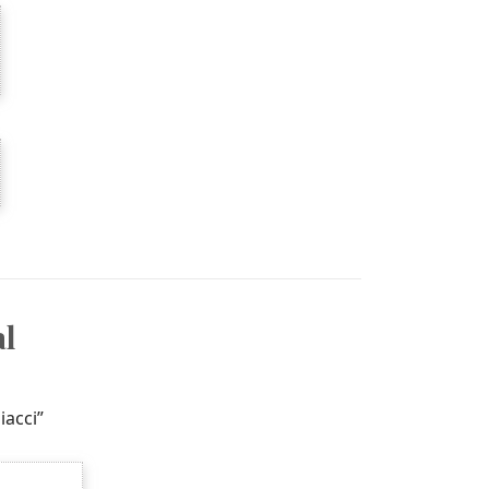
al
iacci”