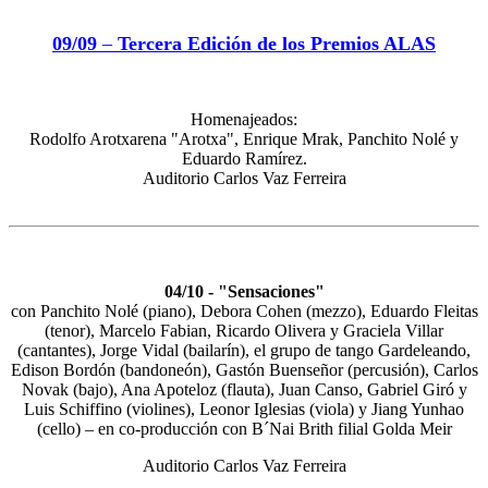
09/09
–
Tercera Edición de los Premios ALAS
Homenajeados:
Rodolfo Arotxarena "Arotxa", Enrique Mrak, Panchito Nolé y
Eduardo Ramírez.
Auditorio Carlos Vaz Ferreira
04/10 - "Sensaciones"
con Panchito Nolé (piano), Debora Cohen (mezzo), Eduardo Fleitas
(tenor), Marcelo Fabian, Ricardo Olivera y Graciela Villar
(cantantes), Jorge Vidal (bailarín), el grupo de tango Gardeleando,
Edison Bordón (bandoneón), Gastón Buenseñor (percusión), Carlos
Novak (bajo), Ana Apoteloz (flauta), Juan Canso, Gabriel Giró y
Luis Schiffino (violines), Leonor Iglesias (viola) y Jiang Yunhao
(cello) – en co-producción con B´Nai Brith filial Golda Meir
Auditorio Carlos Vaz Ferreira